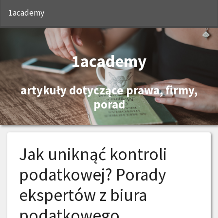
S
1academy
1academy
artykuły dotyczące prawa, firmy,
porad
Jak uniknąć kontroli
podatkowej? Porady
ekspertów z biura
podatkowego