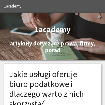
S
1academy
1academy
artykuły dotyczące prawa, firmy,
porad
Jakie usługi oferuje
biuro podatkowe i
dlaczego warto z nich
skorzystać