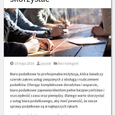
Posted on
Posted by
Posted in
19 maja 2024
pucudi
Bez kategorii
Biuro podatkowe to profesjonalna instytucja, która świadczy
szeroki zakres usług związanych z obsługą i rozliczeniem
podatków. Oferując kompleksowe doradztwo i wsparcie,
biuro podatkowe zapewnia klientom pełne bezpieczeństwo i
oszczędność czasu oraz pieniędzy. Dlatego warto skorzystać
z usług biura podatkowego, aby mieć pewność, że nasze
sprawy podatkowe są w najlepszych rękach.