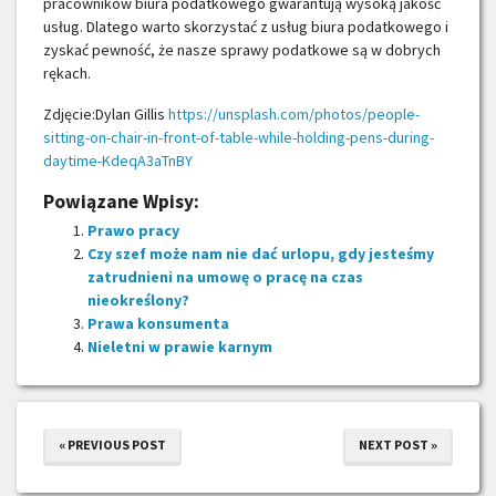
pracowników biura podatkowego gwarantują wysoką jakość
usług. Dlatego warto skorzystać z usług biura podatkowego i
zyskać pewność, że nasze sprawy podatkowe są w dobrych
rękach.
Zdjęcie:Dylan Gillis
https://unsplash.com/photos/people-
sitting-on-chair-in-front-of-table-while-holding-pens-during-
daytime-KdeqA3aTnBY
Powiązane Wpisy:
Prawo pracy
Czy szef może nam nie dać urlopu, gdy jesteśmy
zatrudnieni na umowę o pracę na czas
nieokreślony?
Prawa konsumenta
Nieletni w prawie karnym
« PREVIOUS POST
NEXT POST »