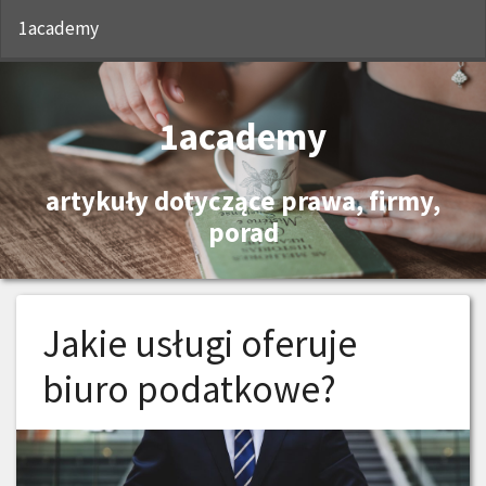
S
1academy
1academy
artykuły dotyczące prawa, firmy,
porad
Jakie usługi oferuje
biuro podatkowe?