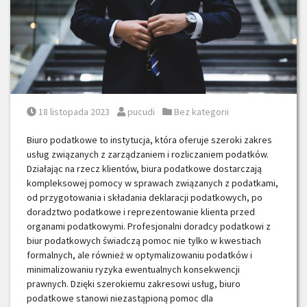
Posted on
Posted by
Posted in
18 listopada 2023
pucudi
Bez kategorii
Biuro podatkowe to instytucja, która oferuje szeroki zakres
usług związanych z zarządzaniem i rozliczaniem podatków.
Działając na rzecz klientów, biura podatkowe dostarczają
kompleksowej pomocy w sprawach związanych z podatkami,
od przygotowania i składania deklaracji podatkowych, po
doradztwo podatkowe i reprezentowanie klienta przed
organami podatkowymi. Profesjonalni doradcy podatkowi z
biur podatkowych świadczą pomoc nie tylko w kwestiach
formalnych, ale również w optymalizowaniu podatków i
minimalizowaniu ryzyka ewentualnych konsekwencji
prawnych. Dzięki szerokiemu zakresowi usług, biuro
podatkowe stanowi niezastąpioną pomoc dla