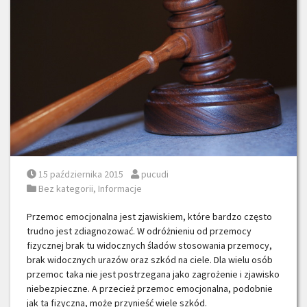
Posted on
Posted by
15 października 2015
pucudi
Posted in
Bez kategorii
,
Informacje
Przemoc emocjonalna jest zjawiskiem, które bardzo często
trudno jest zdiagnozować. W odróżnieniu od przemocy
fizycznej brak tu widocznych śladów stosowania przemocy,
brak widocznych urazów oraz szkód na ciele. Dla wielu osób
przemoc taka nie jest postrzegana jako zagrożenie i zjawisko
niebezpieczne. A przecież przemoc emocjonalna, podobnie
jak ta fizyczna, może przynieść wiele szkód.