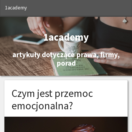
S
1academy
1academy
artykuły dotyczące prawa, firmy,
porad
Czym jest przemoc
emocjonalna?