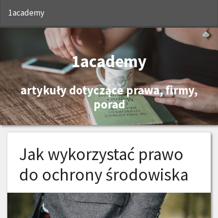
S
1academy
1academy
artykuły dotyczące prawa, firmy,
porad
Jak wykorzystać prawo
do ochrony środowiska