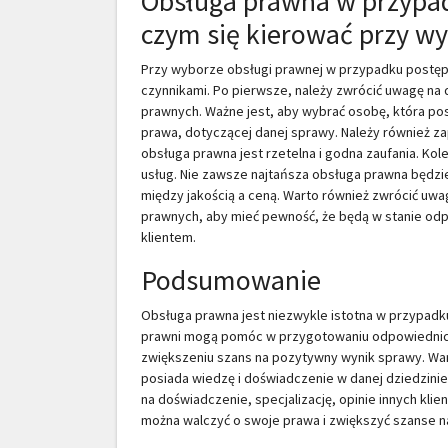
Obsługa prawna w przypa
czym się kierować przy w
Przy wyborze obsługi prawnej w przypadku postę
czynnikami. Po pierwsze, należy zwrócić uwagę na
prawnych. Ważne jest, aby wybrać osobę, która po
prawa, dotyczącej danej sprawy. Należy również zapy
obsługa prawna jest rzetelna i godna zaufania. Kol
usług. Nie zawsze najtańsza obsługa prawna będzie
między jakością a ceną. Warto również zwrócić u
prawnych, aby mieć pewność, że będą w stanie odpo
klientem.
Podsumowanie
Obsługa prawna jest niezwykle istotna w przypadk
prawni mogą pomóc w przygotowaniu odpowiednic
zwiększeniu szans na pozytywny wynik sprawy. Wart
posiada wiedzę i doświadczenie w danej dziedzini
na doświadczenie, specjalizację, opinie innych kli
można walczyć o swoje prawa i zwiększyć szanse 