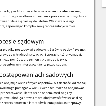
h odgrywa kluczową rolę w zapewnieniu profesjonalnego
nych sporów, prawidłowe zrozumienie procesów sądowych oraz
ego staje się niezwykle istotne. Właściwa obsługa
ienta, zapewniając kompleksową reprezentację w toku
rocesie sądowym
w przypadku postępowań sądowych. Zarówno osoby fizyczne,
 prawego w trudnych sytuacjach i sporach, które wymagają
na może pomóc w zrozumieniu prawnego języka,
rezentowaniu interesów klienta przed sądem.
w postępowaniach sądowych
 obejmuje wiele różnych aspektów. W zależności od rodzaju
prawni mogą pomagać w wielu kwestiach. Może to obejmować
prezentowanie klienta przed sądem, mediację czy
ątkowe, obsługa prawna może obejmować również analizę
z reprezentowanie interesów klienta podczas rozprawy.