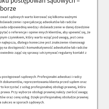
dku postępowań sądowych –
yborze
powań sądowych warto kierować się kilkoma ważnymi
 doświadczenie i specjalizację adwokatów lub radców
siada odpowiednią wiedzę i doświadczenie w danej dziedzinie
tać o referencje i opinie innych klientów, aby upewnić się, że
ejnym czynnikiem, który warto wziąć pod uwagę, jest cena
 najlepsza, dlatego konieczne jest znalezienie równowagi
wagę na dostępność i komunikatywność adwokatów lub radców
wiednio zająć się sprawą i utrzymywać regularny kontakt z
u postępowań sądowych. Profesjonalni adwokaci i radcy
h dokumentów, reprezentowaniu klienta przed sądem oraz
o korzystać z usług profesjonalnej obsługi prawnej, która
e prawa. Przy wyborze obsługi prawnej należy zwrócić uwagę
entów oraz cenę usług. Dzięki profesjonalnej obsłudze prawnej
na sukces w sporach sądowych.