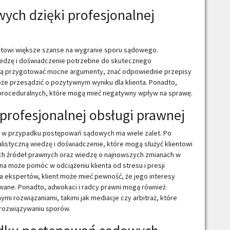
ch dzięki profesjonalnej
ntowi większe szanse na wygranie sporu sądowego.
wiedzę i doświadczenie potrzebne do skutecznego
ogą przygotować mocne argumenty, znać odpowiednie przepisy
oże przesądzić o pozytywnym wyniku dla klienta. Ponadto,
proceduralnych, które mogą mieć negatywny wpływ na sprawę.
 profesjonalnej obsługi prawnej
ej w przypadku postępowań sądowych ma wiele zalet. Po
alistyczną wiedzę i doświadczenie, które mogą służyć klientowi
ych źródeł prawnych oraz wiedzę o najnowszych zmianach w
na może pomóc w odciążeniu klienta od stresu i presji
 ekspertów, klient może mieć pewność, że jego interesy
ane. Ponadto, adwokaci i radcy prawni mogą również
nymi rozwiązaniami, takimi jak mediacje czy arbitraż, które
 rozwiązywaniu sporów.