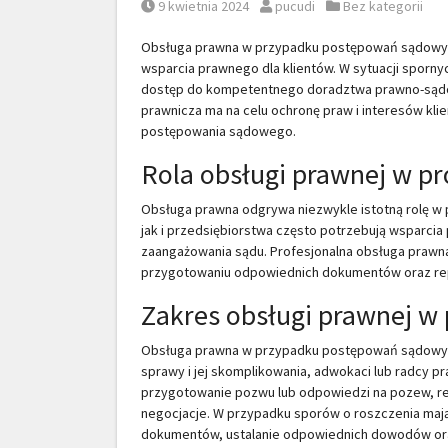
Posted on
Posted by
Posted in
9 kwietnia 2024
pucudi
Bez kategorii
Obsługa prawna w przypadku postępowań sądowyc
wsparcia prawnego dla klientów. W sytuacji spor
dostęp do kompetentnego doradztwa prawno-sądow
prawnicza ma na celu ochronę praw i interesów kl
postępowania sądowego.
Rola obsługi prawnej w p
Obsługa prawna odgrywa niezwykle istotną rolę 
jak i przedsiębiorstwa często potrzebują wsparcia
zaangażowania sądu. Profesjonalna obsługa praw
przygotowaniu odpowiednich dokumentów oraz rep
Zakres obsługi prawnej 
Obsługa prawna w przypadku postępowań sądowych
sprawy i jej skomplikowania, adwokaci lub radcy 
przygotowanie pozwu lub odpowiedzi na pozew, re
negocjacje. W przypadku sporów o roszczenia maj
dokumentów, ustalanie odpowiednich dowodów ora