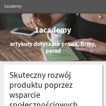
S
1academy
1academy
artykuły dotyczące prawa, firmy,
porad
Skuteczny rozwój
produktu poprzez
wsparcie
społecznościowych