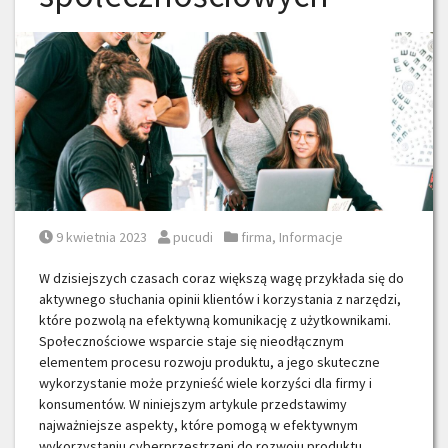
Posted on
Posted by
Posted in
9 kwietnia 2023
pucudi
firma
,
Informacje
W dzisiejszych czasach coraz większą wagę przykłada się do
aktywnego słuchania opinii klientów i korzystania z narzędzi,
które pozwolą na efektywną komunikację z użytkownikami.
Społecznościowe wsparcie staje się nieodłącznym
elementem procesu rozwoju produktu, a jego skuteczne
wykorzystanie może przynieść wiele korzyści dla firmy i
konsumentów. W niniejszym artykule przedstawimy
najważniejsze aspekty, które pomogą w efektywnym
wykorzystaniu cyberprzestrzeni do rozwoju produktu.