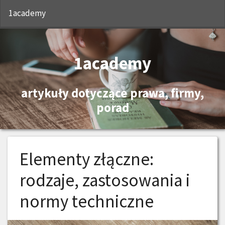
S
1academy
1academy
artykuły dotyczące prawa, firmy,
porad
Elementy złączne:
rodzaje, zastosowania i
normy techniczne