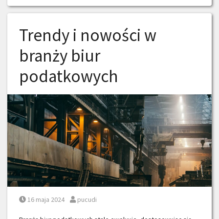
Trendy i nowości w
branży biur
podatkowych
Posted on
Posted by
16 maja 2024
pucudi