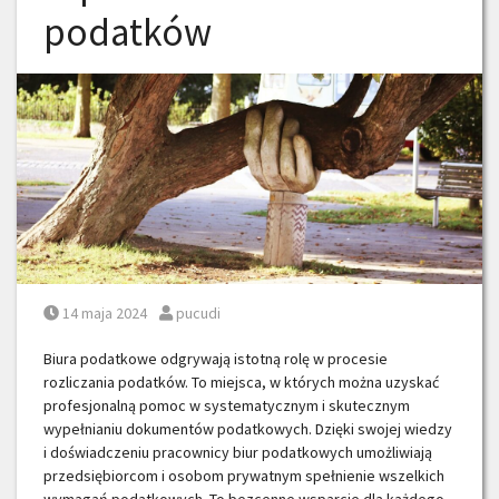
podatków
Posted on
Posted by
14 maja 2024
pucudi
Biura podatkowe odgrywają istotną rolę w procesie
rozliczania podatków. To miejsca, w których można uzyskać
profesjonalną pomoc w systematycznym i skutecznym
wypełnianiu dokumentów podatkowych. Dzięki swojej wiedzy
i doświadczeniu pracownicy biur podatkowych umożliwiają
przedsiębiorcom i osobom prywatnym spełnienie wszelkich
wymagań podatkowych. To bezcenne wsparcie dla każdego,