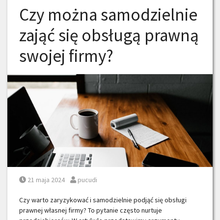
Czy można samodzielnie
zająć się obsługą prawną
swojej firmy?
Posted on
Posted by
21 maja 2024
pucudi
Czy warto zaryzykować i samodzielnie podjąć się obsługi
prawnej własnej firmy? To pytanie często nurtuje