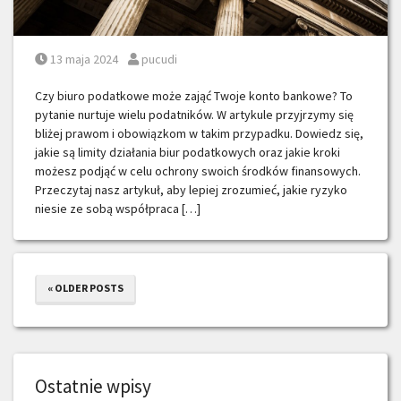
Posted on
Posted by
13 maja 2024
pucudi
Czy biuro podatkowe może zająć Twoje konto bankowe? To
pytanie nurtuje wielu podatników. W artykule przyjrzymy się
bliżej prawom i obowiązkom w takim przypadku. Dowiedz się,
jakie są limity działania biur podatkowych oraz jakie kroki
możesz podjąć w celu ochrony swoich środków finansowych.
Przeczytaj nasz artykuł, aby lepiej zrozumieć, jakie ryzyko
niesie ze sobą współpraca […]
« OLDER POSTS
Ostatnie wpisy