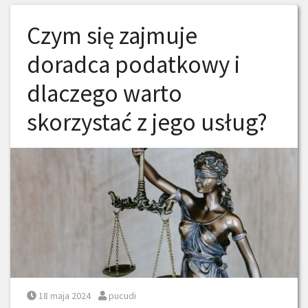
Czym się zajmuje
doradca podatkowy i
dlaczego warto
skorzystać z jego usług?
Posted on
Posted by
18 maja 2024
pucudi