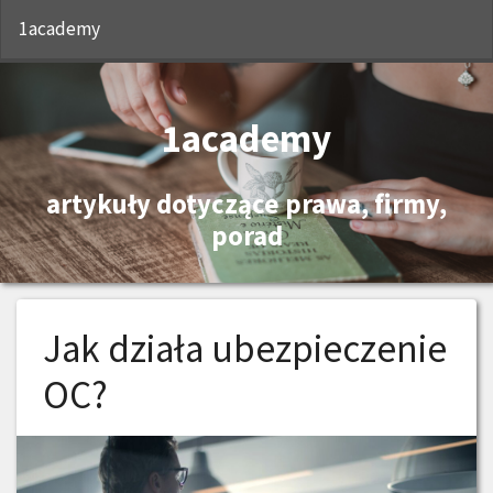
S
1academy
1academy
artykuły dotyczące prawa, firmy,
porad
Jak działa ubezpieczenie
OC?