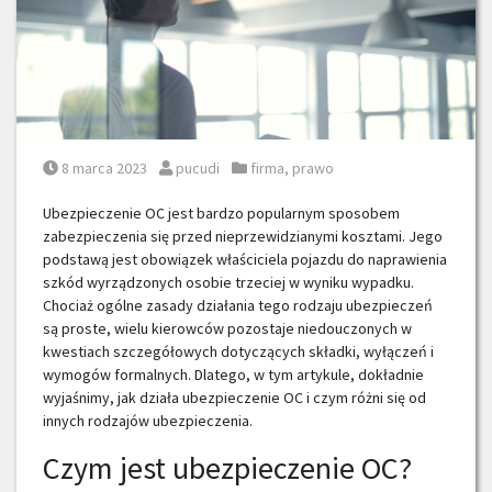
Posted on
Posted by
Posted in
8 marca 2023
pucudi
firma
,
prawo
Ubezpieczenie OC jest bardzo popularnym sposobem
zabezpieczenia się przed nieprzewidzianymi kosztami. Jego
podstawą jest obowiązek właściciela pojazdu do naprawienia
szkód wyrządzonych osobie trzeciej w wyniku wypadku.
Chociaż ogólne zasady działania tego rodzaju ubezpieczeń
są proste, wielu kierowców pozostaje niedouczonych w
kwestiach szczegółowych dotyczących składki, wyłączeń i
wymogów formalnych. Dlatego, w tym artykule, dokładnie
wyjaśnimy, jak działa ubezpieczenie OC i czym różni się od
innych rodzajów ubezpieczenia.
Czym jest ubezpieczenie OC?